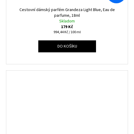
Cestovní dámský parfém Grandeza Light Blue, Eau de
parfume, 18ml
Skladom
179 Kč
Měrná
994,44 Kč / 100 ml
cena:
DO KOŠÍKU