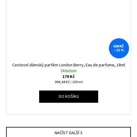
228 KČ
–21 %
Cestovní dámský parfém London Berry, Eau de parfume, 18ml
Skladom
179 Kč
Měrná
994,44 Kč / 100 ml
cena:
DO KOŠÍKU
NAČÍST DALŠÍ 3