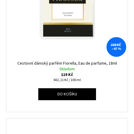
č
d
u
u
j
k
e
t
m
ů
e
228 KČ
–47 %
Cestovní dámský parfém Fiorella, Eau de parfume, 18ml
Skladom
119 Kč
Měrná
661,11 Kč / 100 ml
cena:
DO KOŠÍKU