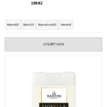
199 Kč
a
j
í
Ř
t
a
Nejlevnější
Nejdražší
Nejprodávanější
Abecedně
?
z
e
n
OTEVŘÍT FILTR
í
HLEDAT
p
V
r
ý
o
p
d
D
i
u
o
s
p
k
p
o
t
r
r
ů
o
u