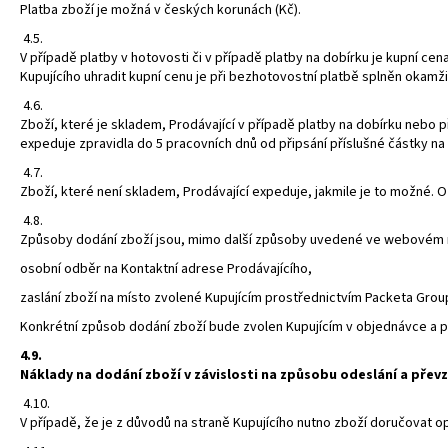
Platba zboží je možná v českých korunách (Kč).
4.5.
V případě platby v hotovosti či v případě platby na dobírku je kupní ce
Kupujícího uhradit kupní cenu je při bezhotovostní platbě splněn okamži
4.6.
Zboží, které je skladem, Prodávající v případě platby na dobírku nebo 
expeduje zpravidla do 5 pracovních dnů od připsání příslušné částky n
4.7.
Zboží, které není skladem, Prodávající expeduje, jakmile je to možné. 
4.8.
Způsoby dodání zboží jsou, mimo další způsoby uvedené ve webovém r
osobní odběr na Kontaktní adrese Prodávajícího,
zaslání zboží na místo zvolené Kupujícím prostřednictvím Packeta Grou
Konkrétní způsob dodání zboží bude zvolen Kupujícím v objednávce a po
4.9.
Náklady na dodání zboží v závislosti na způsobu odeslání a pře
4.10.
V případě, že je z důvodů na straně Kupujícího nutno zboží doručovat