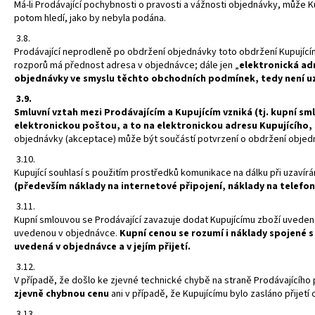
Má-li Prodávající pochybnosti o pravosti a vážnosti objednávky, může 
potom hledí, jako by nebyla podána.
3.8.
Prodávající neprodleně po obdržení objednávky toto obdržení Kupujícím
rozporů má přednost adresa v objednávce; dále jen „
elektronická ad
objednávky ve smyslu těchto obchodních podmínek, tedy není u
3.9.
Smluvní vztah mezi Prodávajícím a Kupujícím vzniká (tj. kupní sm
elektronickou poštou, a to na elektronickou adresu Kupujícího,
objednávky (akceptace) může být součástí potvrzení o obdržení objed
3.10.
Kupující souhlasí s použitím prostředků komunikace na dálku při uzavírá
(především náklady na internetové připojení, náklady na telefonn
3.11.
Kupní smlouvou se Prodávající zavazuje dodat Kupujícímu zboží uvedené 
uvedenou v objednávce.
Kupní cenou se rozumí i náklady spojené 
uvedená v objednávce a v jejím přijetí.
3.12.
V případě, že došlo ke zjevné technické chybě na straně Prodávajícíh
zjevně chybnou cenu
ani v případě, že Kupujícímu bylo zasláno přije
3.13.