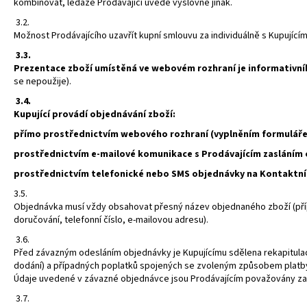
kombinovat, ledaže Prodávající uvede výslovně jinak.
3.2.
Možnost Prodávajícího uzavřít kupní smlouvu za individuálně s Kupujíc
3.3.
Prezentace zboží umístěná ve webovém rozhraní je informativníh
se nepoužije).
3.4.
Kupující provádí objednávání zboží:
přímo prostřednictvím webového rozhraní (vyplněním formuláře 
prostřednictvím e-mailové komunikace s Prodávajícím zasláním 
prostřednictvím telefonické nebo SMS objednávky na Kontaktní
3.5.
Objednávka musí vždy obsahovat přesný název objednaného zboží (přípa
doručování, telefonní číslo, e-mailovou adresu).
3.6.
Před závazným odesláním objednávky je Kupujícímu sdělena rekapitulac
dodání) a případných poplatků spojených se zvoleným způsobem platby.
Údaje uvedené v závazné objednávce jsou Prodávajícím považovány za
3.7.