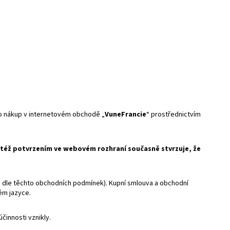
pro nákup v internetovém obchodě „
VuneFrancie
“ prostřednictvím
e též potvrzením ve webovém rozhraní současně stvrzuje, že
á dle těchto obchodních podmínek). Kupní smlouva a obchodní
ém jazyce.
činnosti vznikly.