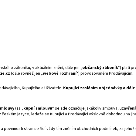
ského zákoníku, v aktuálním znění, dále jen „
občanský zákoník
“) platí 
ie.cz
(dále rovněž jen „
webové rozhraní
“) provozovaném Prodávajícím.
dávajícího, Kupujícího a Uživatele.
Kupující zasláním objednávky a dál
smlouvy
(za „
kupní smlouvu
“ se zde označuje jakákoliv smlouva, uzavřen
 českém jazyce, ledaže se Kupující a Prodávající výslovně dohodnou na jin
 povinnosti stran se řídí vždy tím zněním obchodních podmínek, za jehož ú