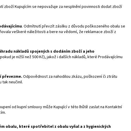
í zboží Kupujícím se nepovažuje za nesplnění povinnosti dodat zboží
odávajícímu
. Odmítnutí převzít zásilku z důvodu poškozeného obalu se
ovala veškeré náležitosti a bere na vědomí, že reklamace zboží z
áhradu nákladů spojených s dodáním zboží a jeho
okud je nižší než 500 Kč), jakož i dalších nákladů, které Prodávajícímu
ží převezme.
Odpovědnost za nahodilou zkázu, poškození či ztrátu
tak neučinil.
oupení od kupní smlouvy může Kupující v této lhůtě zaslat na Kontaktní
cím.
m obalu, které spotřebitel z obalu vyňal a z hygienických