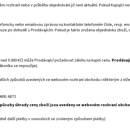
 rozhraní nebo v průběhu objednávání již není aktuální. Pokud Kupující ne
fonicky nebo emailovou zprávou na kontaktním telefonním čísle, resp. em
uze po dohodě s Prodávajícím. Pokud je takto zrušena objednávka zboží, o
ad 5.000 Kč) může Prodávající požadovat zálohu na kupní cenu.
Prodávají
ákoníku se nepoužije).
 dalších způsobů uvedených ve webovém rozhraní obchodu i některým z ní
9691 6872
i způsoby úhrady ceny zboží jsou uvedeny ve webovém rozhraní obcho
dně další platby v souvislosti se zvoleným způsobem platby).