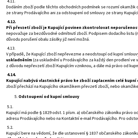
4.11.
Dodáním zboží podle těchto obchodních podmínek se rozumí okamžik do
ze strany Prodávajícího ani za odstoupení od smlouvy ze strany Kupujíc
4.12.
Při převzetí zboží je Kupující povinen zkontrolovat neporušeno
nepovažuje za bezdůvodné odmítnutí zboží. Podpisem dodacího listu (n
důvodu porušení obalu zásilky již není možná.
4.13.
V případě, že Kupující zboží nepřevezme a neodstoupí od kupní smlou
uskladněním
(za uskladnění u Prodávajícího za každý den prodlení ve v
z důvodu nepřevzetí zboží Kupujícím vzniknou, a dále má právo od kupn
4.14.
Kupující nabývá vlastnické právo ke zboží zaplacením celé kupní 
zboží přechází na Kupujícího okamžikem převzetí zboží, nebo okamžikem,
Odstoupení od kupní smlouvy
5.1.
Kupující má podle § 1829 odst. 1 písm. a) občanského zákoníku právo o
adresu Prodávajícího nebo na Kontaktní e-mail Prodávajícího. Pro odst
5.2.
Kupující bere na vědomí, že dle ustanovení § 1837 občanského zákoník