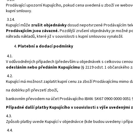
Prodávající upozorní Kupujícího, pokud cena uvedená u zboží ve webovém
kupní smlouvy.
3.14.
Kupující může
zrušit objednávky
dosud nepotvrzené Prodávajícím tele
Prodávajícím jsou závazné.
Pozdější zrušení objednávky je možné po
náhradu nákladů, které již v souvislosti s kupní smlouvou vynaložil.
Platební a dodací podmínky
4.1.
V odůvodněných případech (především u objednávek s celkovou cenou n
odesláním nebo předáním Kupujícímu
(§ 2119 odst. 1 občanského z
4.2.
Kupující má možnost zaplatit kupní cenu za zboží Prodávajícímu mimo
na dobírku při převzetí zboží,
bankovním převodem na účet Prodávajícího IBAN: SK67 0900 0000 0051 
Případné další platby Kupujícího v souvislosti s výše uvedeným
4.3.
Způsob platby uvede Kupující v objednávce (kde budou uvedeny i přípa
4.4.