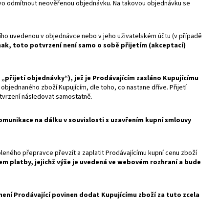
 právo odmítnout neověřenou objednávku. Na takovou objednávku se
cího uvedenou v objednávce nebo v jeho uživatelském účtu (v případě
nak, toto potvrzení není samo o sobě přijetím (akceptací)
 „přijetí objednávky“), jež je Prodávajícím zasláno Kupujícímu
bjednaného zboží Kupujícím, dle toho, co nastane dříve. Přijetí
tvrzení následovat samostatně.
omunikace na dálku v souvislosti s uzavřením kupní smlouvy
oleného přepravce převzít a zaplatit Prodávajícímu kupní cenu zboží
em platby, jejichž výše je uvedená ve webovém rozhraní a bude
není Prodávající povinen dodat Kupujícímu zboží za tuto zcela