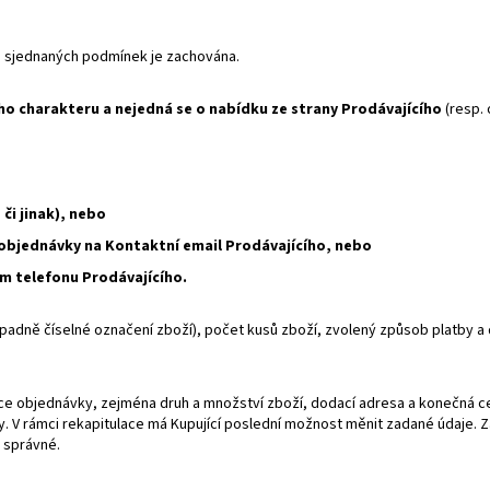
ím sjednaných podmínek je zachována.
o charakteru a nejedná se o nabídku ze strany Prodávajícího
(resp. 
či jinak), nebo
objednávky na Kontaktní email Prodávajícího, nebo
m telefonu Prodávajícího.
dně číselné označení zboží), počet kusů zboží, zvolený způsob platby a do
e objednávky, zejména druh a množství zboží, dodací adresa a konečná cen
 V rámci rekapitulace má Kupující poslední možnost měnit zadané údaje. Z
 správné.