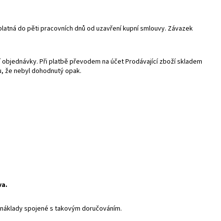
 splatná do pěti pracovních dnů od uzavření kupní smlouvy. Závazek
tí objednávky. Při platbě převodem na účet Prodávající zboží skladem
u, že nebyl dohodnutý opak.
va.
t náklady spojené s takovým doručováním.