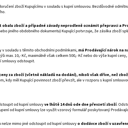
ručení zboží Kupujícímu v souladu s kupní smlouvou. Bezdůvodné odmítnut
ího.
st obalu zboží a případné závady neprodleně oznámit přepravci a Pr
ebo jiného obdobného dokumentu) Kupující potvrzuje, že zásilka zboží splň
vy v souladu s těmito obchodními podmínkami,
má Prodávající nárok na n
ýši max. 10,- Kč, maximálně však celkem 500,- Kč nebo do výše kupní ceny, p
í smlouvy odstoupit.
ceny za zboží (včetně nákladů na dodání), nikoli však dříve, než zbo
 kdy měl Kupující povinnost zboží převzít, ale v rozporu s kupní smlouvou 
dstoupit od kupní smlouvy
ve lhůtě 14 dnů ode dne převzetí zboží
. Odst
oupení od kupní smlouvy lze využít vzorový formulář poskytovaný Prodávají
u nelze mimo jiné odstoupit od kupní smlouvy
o dodávce zboží v uzavřené