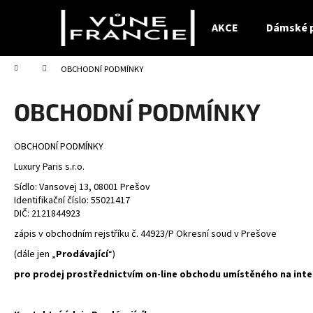
K
Přejít
na
o
AKCE
Dámské 
obsah
Zpět
Zpět
š
do
do
í
Domů
OBCHODNÍ PODMÍNKY
obchodu
obchodu
k
OBCHODNÍ PODMÍNKY
OBCHODNÍ PODMÍNKY
Luxury Paris s.r.o.
Sídlo: Vansovej 13, 08001 Prešov
Identifikační číslo: 55021417
DIČ: 2121844923
zápis v obchodním rejstříku č. 44923/P Okresní soud v Prešove
(dále jen „
Prodávající
“)
pro prodej prostřednictvím on-line obchodu umístěného na int