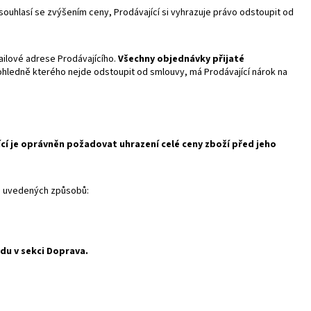
souhlasí se zvýšením ceny, Prodávající si vyhrazuje právo odstoupit od
ailové adrese Prodávajícího.
Všechny objednávky přijaté
hledně kterého nejde odstoupit od smlouvy, má Prodávající nárok na
cí je oprávněn požadovat uhrazení celé ceny zboží před jeho
že uvedených způsobů:
du v sekci Doprava.