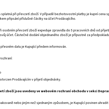
na splatná při převzetí zboží. V případě bezhotovostní platby je kupní cena
kem připsání příslušné částky na účet Prodávajícího.
při osobním převzetí zboží expeduje zpravidla do 5 pracovních dnů od přije
a svůj účet. Částečné dodání objednaného zboží je přípustné za předpoklad
O přesném datu je Kupující předem informován.
ozhraní:
p
tvrzen Prodávajícím v přijetí objednávky.
vzetí zboží jsou uvedeny ve webovém rozhraní obchodu v sekci Dopra
 opakovaně nebo jiným než sjednaným způsobem, je Kupující povinen uhradi