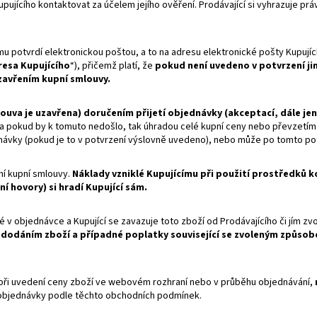
Kupujícího kontaktovat za účelem jejího ověření. Prodávající si vyhrazuje
u potvrdí elektronickou poštou, a to na adresu elektronické pošty Kupují
resa Kupujícího
“), přičemž platí, že
pokud není uvedeno v potvrzení ji
zavřením kupní smlouvy.
louva je uzavřena) doručením přijetí objednávky (akceptací, dále jen
a pokud by k tomuto nedošlo, tak úhradou celé kupní ceny nebo převzetím o
návky (pokud je to v potvrzení výslovně uvedeno), nebo může po tomto po
ní kupní smlouvy.
Náklady vzniklé Kupujícímu při použití prostředků k
í hovory) si hradí Kupující sám.
v objednávce a Kupující se zavazuje toto zboží od Prodávajícího či jím zv
s dodáním zboží a případné poplatky související se zvoleným způsob
o při uvedení ceny zboží ve webovém rozhraní nebo v průběhu objednávání,
tí objednávky podle těchto obchodních podmínek.