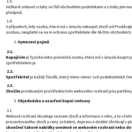
1.5.
Veškeré smluvní vztahy se řídí obchodními podmínkami a vztahy jimi ne
předpisů.
1.6.
V případech, kdy osoba, která má v úmyslu nakoupit zboží od Prodávají
osobou, neuplatní se na ni ochrana spotřebitele dle těchto obchodních
Vymezení pojmů
2.1.
Kupujícím
je fyzická nebo právnická osoba, která má v úmyslu koupit 
spotřebitelem je.
2.2.
Spotřebitel
je každý člověk, který mimo rámec své podnikatelské či
2.3.
Zbožím
prodávaným prostřednictvím webového rozhraní jsou parfémy, d
Objednávka a uzavření kupní smlouvy
3.1.
Webové rozhraní obsahuje seznam zboží a informace o něm, a to včetn
prezentovaného zboží a ceny za balení, dopravu a dodání zůstávají v 
skončení takové nabídky uvedené ve webovém rozhraní nebo do o