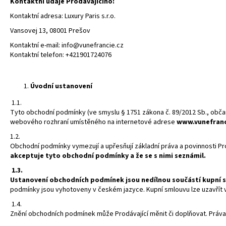
Kontaktní údaje Prodávajícího:
Kontaktní adresa: Luxury Paris s.r.o.
Vansovej 13, 08001 Prešov
Kontaktní e-mail: info@vunefrancie.cz
Kontaktní telefon: +421901724076
Úvodní ustanovení
1.1.
Tyto obchodní podmínky (ve smyslu § 1751 zákona č. 89/2012 Sb., občan
webového rozhraní umístěného na internetové adrese
www.vunefranc
1.2.
Obchodní podmínky vymezují a upřesňují základní práva a povinnosti Pro
akceptuje tyto obchodní podmínky a že se s nimi seznámil.
1.3.
Ustanovení obchodních podmínek jsou nedílnou součástí kupní 
podmínky jsou vyhotoveny v českém jazyce. Kupní smlouvu lze uzavřít v
1.4.
Znění obchodních podmínek může Prodávající měnit či doplňovat. Práva a