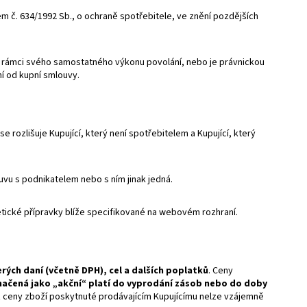
m č. 634/1992 Sb., o ochraně spotřebitele, ve znění pozdějších
 v rámci svého samostatného výkonu povolání, nebo je právnickou
í od kupní smlouvy.
e rozlišuje Kupující, který není spotřebitelem a Kupující, který
u s podnikatelem nebo s ním jinak jedná.
etické přípravky blíže specifikované na webovém rozhraní.
rých daní (včetně DPH), cel a dalších poplatků
. Ceny
ačená jako „akční“ platí do vyprodání zásob nebo do doby
z ceny zboží poskytnuté prodávajícím Kupujícímu nelze vzájemně