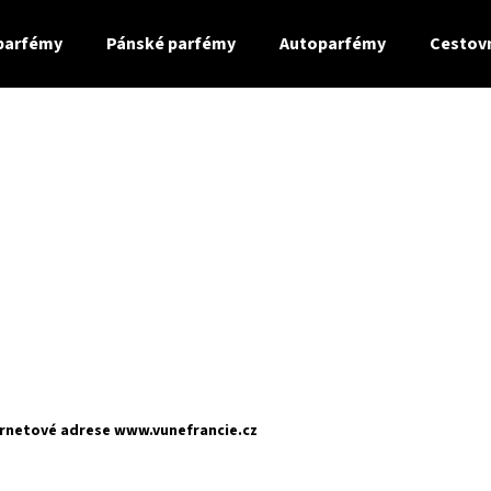
parfémy
Pánské parfémy
Autoparfémy
Cestov
Co potřebujete najít?
HLEDAT
Doporučujeme
ernetové adrese www.vunefrancie.cz