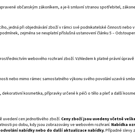
upravené občanským zákoníkem, a je-li smluvní stranou spotřebitel, zákone
cího, jedná při objednávání zboží v rámci své podnikatelské činnosti nebo
 podmínek, zejména se neuplatní příslušná ustanovení článku 5 – Odstoupen
prostřednictvím webového rozhraní zboží.
Vzhledem k platné právní úpravě s
nnosti nebo mimo rámec samostatného výkonu svého povolání uzavírá smlouv
ekorativní kosmetika, přípravky určené k péči o tělo a pleť a další kosm
ě uvedení cen jednotlivého zboží.
Ceny zboží jsou uvedeny včetně veške
platnosti po dobu, kdy jsou zobrazovány ve webovém rozhraní.
Nabídka ozn
dvolání nabídky nebo do další aktualizace nabídky.
Případné slevy 