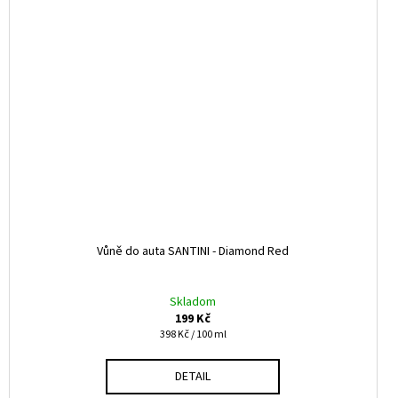
Vůně do auta SANTINI - Diamond Red
Skladom
199 Kč
Měrná
398 Kč / 100 ml
cena:
DETAIL