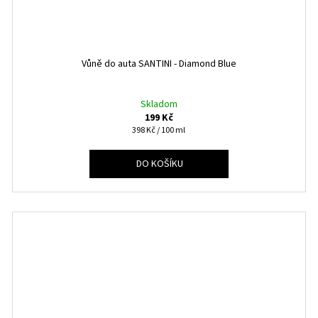
Vůně do auta SANTINI - Diamond Blue
Skladom
199 Kč
Měrná
398 Kč / 100 ml
cena:
DO KOŠÍKU