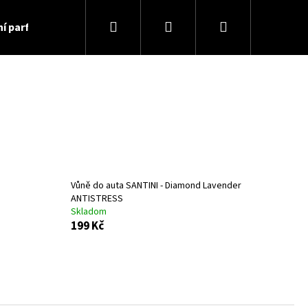
Hledat
Přihlášení
Nákupní
ní parfémy
košík
Vůně do auta SANTINI - Diamond Lavender
ANTISTRESS
Skladom
199 Kč