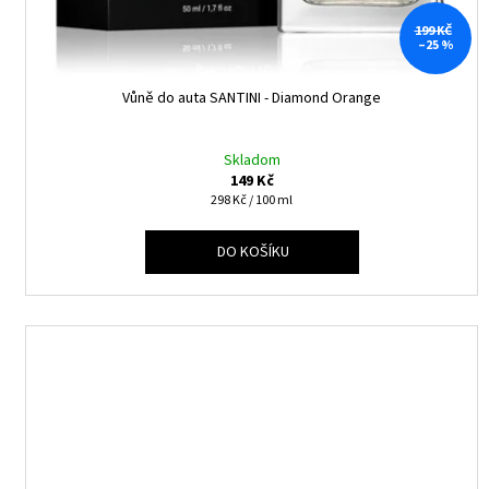
199 KČ
–25 %
Vůně do auta SANTINI - Diamond Orange
Skladom
149 Kč
Měrná
298 Kč / 100 ml
cena:
DO KOŠÍKU