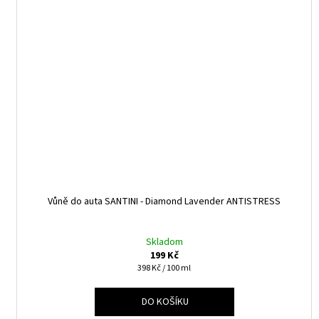
Vůně do auta SANTINI - Diamond Lavender ANTISTRESS
Skladom
199 Kč
Měrná
398 Kč / 100 ml
cena:
DO KOŠÍKU