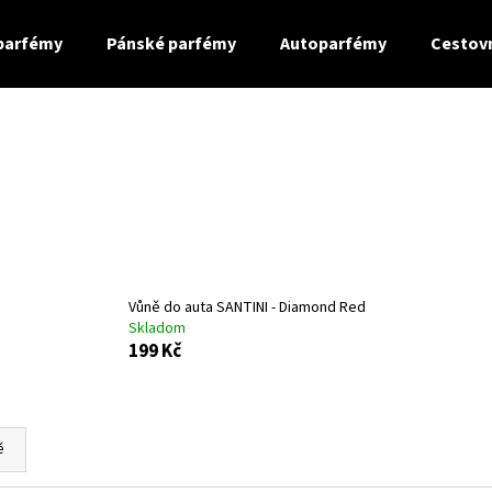
parfémy
Pánské parfémy
Autoparfémy
Cestov
Co potřebujete najít?
HLEDAT
Doporučujeme
Vůně do auta SANTINI - Diamond Red
Skladom
199 Kč
ě