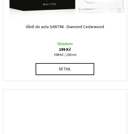
Vůně do auta SANTINI - Diamond Cedarwood
Skladom
199 Kč
Měrná
398 Kč / 100 ml
cena:
DETAIL