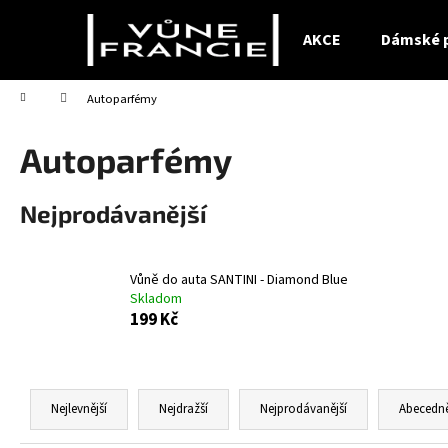
K
Přejít
na
o
AKCE
Dámské 
obsah
Zpět
Zpět
š
do
do
í
Domů
Autoparfémy
obchodu
obchodu
k
Autoparfémy
Nejprodávanější
Vůně do auta SANTINI - Diamond Blue
Skladom
199 Kč
Ř
a
Nejlevnější
Nejdražší
Nejprodávanější
Abecedn
z