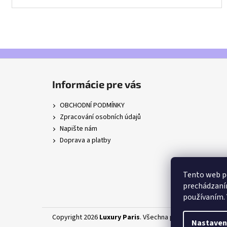
Z
á
Informácie pre vás
p
a
OBCHODNÍ PODMÍNKY
t
Zpracování osobních údajů
í
Napište nám
Doprava a platby
Tento web po
prechádzaním
používaním. 
Copyright 2026
Luxury Paris
. Všechna práva vyhrazena.
U
Nastaven