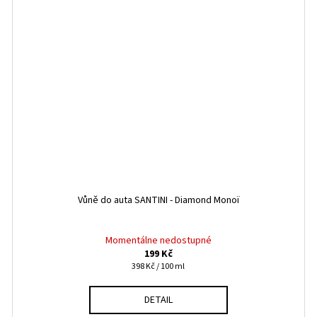
Vůně do auta SANTINI - Diamond Monoï
Momentálne nedostupné
199 Kč
Měrná
398 Kč / 100 ml
cena:
DETAIL