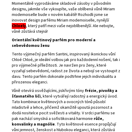
Momentálně vyprodáváme skladové zásoby v původním
designu, jakmile vše vykoupíte, vaše oblíbená vůně Miriam
modemoiselle bude v novém kabátě! Rozhodli jsme se
inovovat design parfému Miriam modemoiselle, nynější
Chloely
, který patří mezi vaše nejoblíbenější. Ale nebojte,
vůně zůstává stejná!
Orientální květinový parfém pro moderní a
sebevědomou ženu
Tento výjimečný parfém Santini, inspirovaný ikonickou vůní
Chloé Chloé, je ideální volbou jak pro každodenní nošení, tak i
pro výjimečné příležitosti. Je navržen pro ženy, které
vyzařují sebevědomí, radost ze života a nebojí se vystoupit z
davu. Tento parfém dokonale podtrhne jejich individualitu a
přirozenou eleganci.
Vůně otevírá osvěžujícími, jiskřivými tóny
frézie, pivoňky a
šťavnatého liči
, které vytvářejí radostný a energický úvod.
Tato kombinace květinových a ovocných tónů působí
mladistvě a lehce, přičemž okamžitě upoutá pozornost a
dodá nositelce pocit svěžesti a vitality. V srdci parfému se
pak nachází smyslná a sofistikovaná harmonie
růže,
konvalinky a magnólie
. Tyto květinové esence propůjčují
vůni jemnost, ženskost a hlubokou eleganci, která zůstává