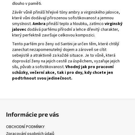
dlouho v paměti.
Závěr vůně přináší hřejivé tóny ambry a virginského jalovce,
které vůni dodávají přirozenou sofistikovanost a jemnou
smyslnost.
Ambra
přináší teplo a hloubku, zatímco
virginský
jalovec
dodává parfému přírodní a lehce dřevitý charakter,
který perfektně završuje celkovou kompozici.
Tento parfém pro ženy od Santini je určen těm, které chtějí
zanechat nezapomenutelný dojem a zároveň se cítit
sebejistě a atraktivně za každé situace. Je to vůně, která
doprovází ženy na jejich cestě za úspěchem, vyzařuje jejich
sílu, půvab a sofistikovanost.
Vhodný jak pro pracovní
schůzky, večerní akce, tak i pro dny, kdy chcete jen
podtrhnout svou jedinečnost.
Z
á
Informácie pre vás
p
a
OBCHODNÍ PODMÍNKY
t
Zpracování osobních údajů