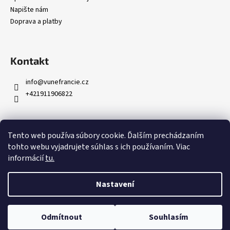
í
Napište nám
Doprava a platby
Kontakt
info
@
vunefrancie.cz
+421911906822
Tento web používa súbory cookie. Ďalším prechádzaním
tohto webu vyjadrujete súhlas s ich používaním. Viac
informácií
tu.
Nastavení
Vytvořil Shoptet
Copyright 2026
Luxury Paris
. Všechna práva vyhrazena.
Upravit
Odmítnout
Souhlasím
nastavení cookies