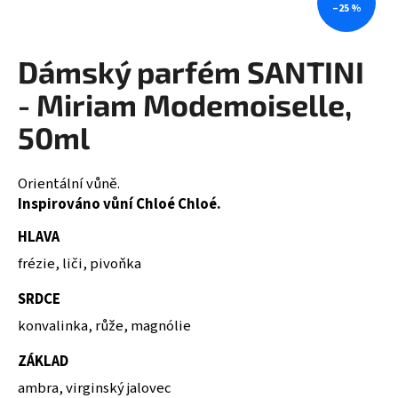
–25 %
a
j
Dámský parfém SANTINI
í
t
- Miriam Modemoiselle,
?
50ml
Orientální vůně.
Inspirováno vůní Chloé Chloé.
HLEDAT
HLAVA
frézie, liči, pivoňka
D
SRDCE
o
p
konvalinka, růže, magnólie
o
ZÁKLAD
r
u
ambra, virginský jalovec