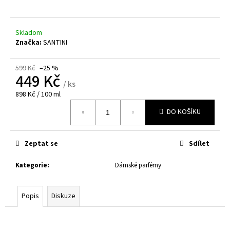
č
u
j
Skladom
e
Značka:
SANTINI
m
e
599 Kč
–25 %
449 Kč
/ ks
Měrná
898 Kč / 100 ml
cena:
DO KOŠÍKU
Zeptat se
Sdílet
Kategorie
:
Dámské parfémy
Popis
Diskuze